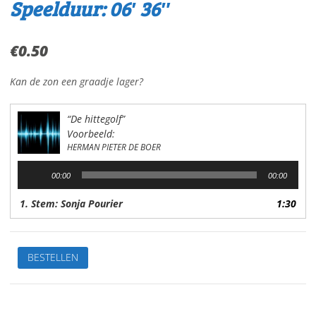
Speelduur: 06′ 36″
€
0.50
Kan de zon een graadje lager?
“De hittegolf”
Voorbeeld:
HERMAN PIETER DE BOER
Audiospeler
00:00
00:00
1. Stem: Sonja Pourier
1:30
De
BESTELLEN
hittegolfVan:
H.P.
de
BoerStem: