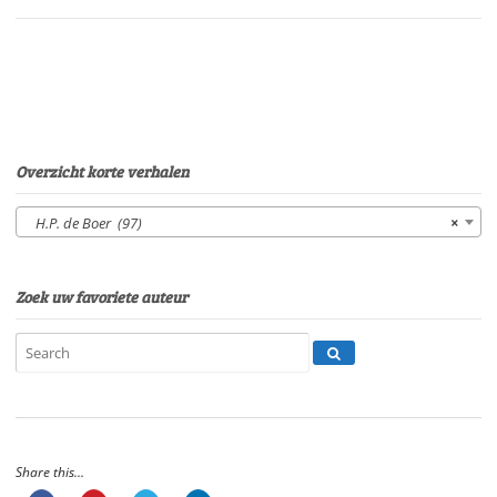
Sonja
PourierSpeelduur:
06'
36"
aantal
Overzicht korte verhalen
H.P. de Boer (97)
×
Zoek uw favoriete auteur
Share this...