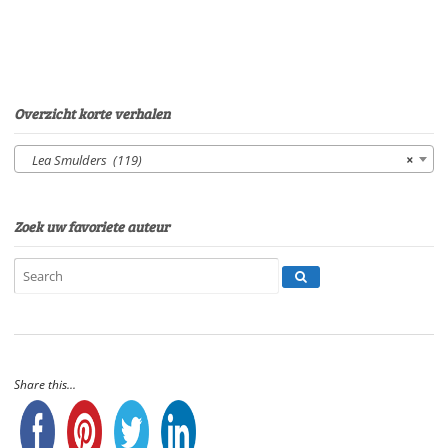
SmuldersStem:
Sonja
PourierSpeelduur:
09'18"
aantal
Overzicht korte verhalen
Lea Smulders (119)
×
Zoek uw favoriete auteur
Share this...