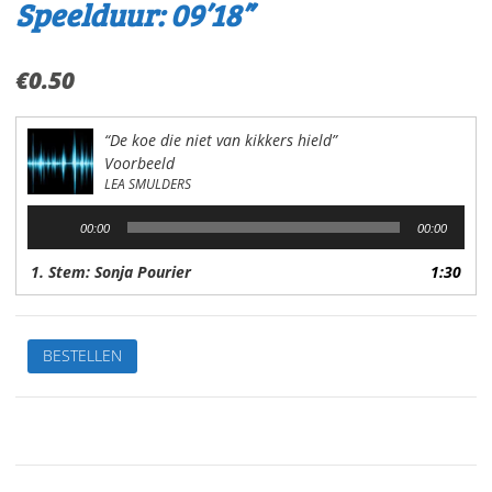
Speelduur: 09’18”
€
0.50
“De koe die niet van kikkers hield”
Voorbeeld
LEA SMULDERS
Audiospeler
00:00
00:00
1. Stem: Sonja Pourier
1:30
De
BESTELLEN
koe
die
niet
van
kikkers
hieldVan:Lea