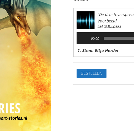
“De drie toverspreu
Voorbeeld
LEA SMULDERS
Audiospeler
00:00
1. Stem: Eltjo Herder
De
BESTELLEN
leukste
kinderverhalen
1.De
drie
toverspreukenVan:
Lea
SmuldersStem:
Eltjo
HerderSpeelduur:09'12"