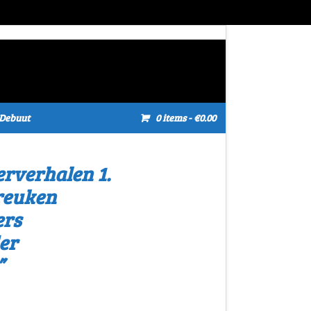
Debuut
0 items
- €0.00
erverhalen 1.
reuken
ers
er
”