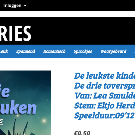
Inloggen
Leuk
Spannend
Romantisch
Sprookjes
Waargebeurd
De leukste kind
De drie toversp
Van: Lea Smuld
Stem: Eltjo Herd
Speelduur:09’12
€
0.50