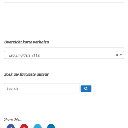
van
Wang-
FoeVan:
Lea
SmuldersStem:
Eltjo
HerderSpeelduur:08'38"
Overzicht korte verhalen
aantal
Lea Smulders (119)
×
Zoek uw favoriete auteur
Share this...