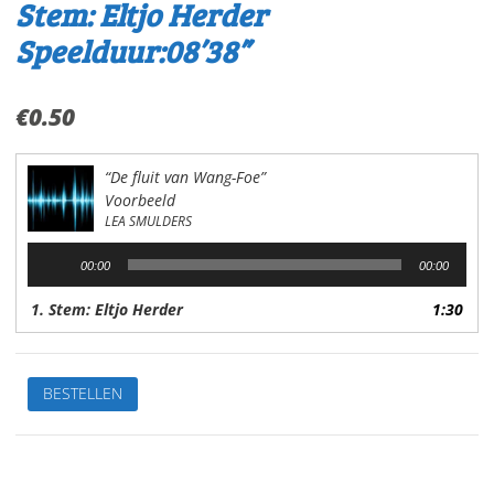
Stem: Eltjo Herder
Speelduur:08’38”
€
0.50
“De fluit van Wang-Foe”
Voorbeeld
LEA SMULDERS
Audiospeler
00:00
00:00
1. Stem: Eltjo Herder
1:30
De
BESTELLEN
leukste
kinderverhalen
1.De
fluit