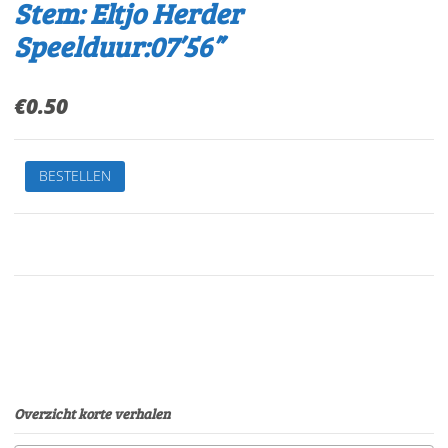
Stem: Eltjo Herder
Speelduur:07’56”
€
0.50
De
BESTELLEN
leukste
kinderverhalen
1.De
hoed
van
Maartje
musVan:
Lea
SmuldersStem:
Eltjo
HerderSpeelduur:07'56"
Overzicht korte verhalen
aantal