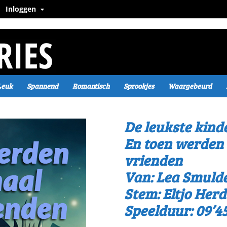
Inloggen
Leuk
Spannend
Romantisch
Sprookjes
Waargebeurd
De leukste kind
En toen werden 
vrienden
Van: Lea Smuld
Stem: Eltjo Herd
Speelduur: 09’4