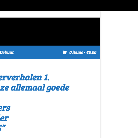
Debuut
0 items
- €0.00
erverhalen 1.
ze allemaal goede
ers
er
5”