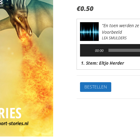
€
0.50
“En toen werden ze
Voorbeeld
LEA SMULDERS
Audiospeler
00:00
1. Stem: Eltjo Herder
De
BESTELLEN
leukste
kinderverhalen
1.En
toen
werden
ze
allemaal
goede