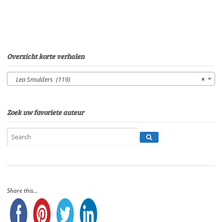
Eltjo
HerderSpeelduur:
07'49"
aantal
Overzicht korte verhalen
Lea Smulders (119)
×
Zoek uw favoriete auteur
Share this...