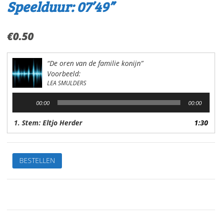
Speelduur: 07’49”
€
0.50
“De oren van de familie konijn”
Voorbeeld:
LEA SMULDERS
Audiospeler
00:00
00:00
1. Stem: Eltjo Herder
1:30
De
BESTELLEN
oren
van
de
familie
konijnVan:Lea
SmuldersStem: