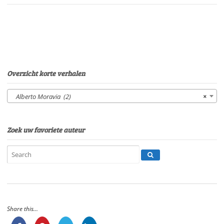
die
keekVan:
Alberto
MoraviaStem:
Peter
van
EerdenburgSpeelduur:
Overzicht korte verhalen
16'42"
aantal
Alberto Moravia (2)
×
Zoek uw favoriete auteur
Share this...