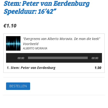
Stem: Peter van Eerdenburg
Speelduur: 16’42”
€
1.10
“Evergreens van Alberto Moravia. De man die keek”
Voorbeeld
ALBERTO MORAVIA
Audiospeler
00:00
00:00
1. Stem: Peter van Eerdenburg
1:30
Evergreens
BESTELLEN
van
Alberto
MoraviaDe
man