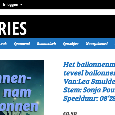
Inloggen
Leuk
Spannend
Romantisch
Sprookjes
Waargebeurd
Het ballonnenm
teveel ballonne
Van:Lea Smulde
Stem: Sonja Pou
Speelduur: 08’28
€
0.50