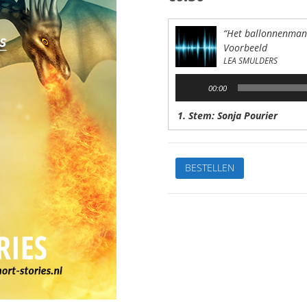
“Het ballonnenman
Voorbeeld
LEA SMULDERS
Audiospeler
00:00
1. Stem: Sonja Pourier
Het
BESTELLEN
ballonnenmannetje
namteveel
ballonnen
meeVan:Lea
SmuldersStem:
Sonja
PourierSpeelduur:
08'28"
aantal