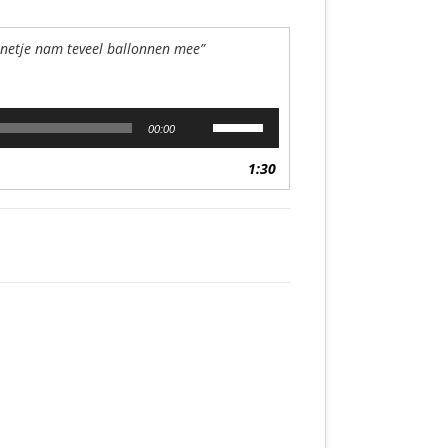
netje nam teveel ballonnen mee”
Gebruik
00:00
Omhoog/Omlaag
pijltoetsen
1:30
om
het
volume
te
verhogen
of
te
verlagen.