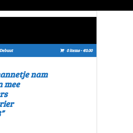
Debuut
0 items
- €0.00
annetje nam
n mee
rs
rier
”