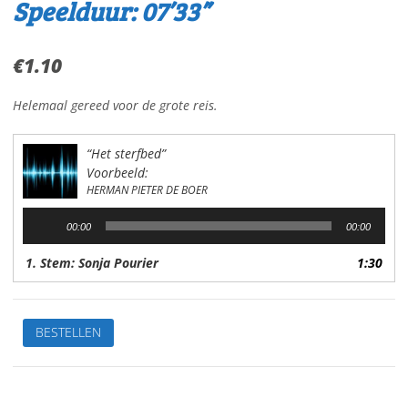
Speelduur: 07’33”
€
1.10
Helemaal gereed voor de grote reis.
“Het sterfbed”
Voorbeeld:
HERMAN PIETER DE BOER
Audiospeler
00:00
00:00
1. Stem: Sonja Pourier
1:30
Het
BESTELLEN
sterfbedVan:
H.P.
de
BoerStem: