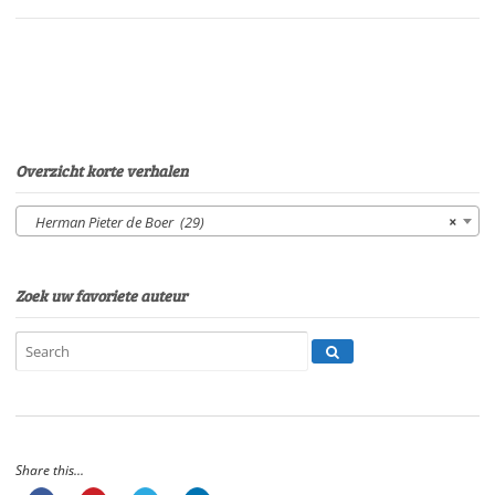
Sonja
PourierSpeelduur:
07'33"
aantal
Overzicht korte verhalen
Herman Pieter de Boer (29)
×
Zoek uw favoriete auteur
Share this...