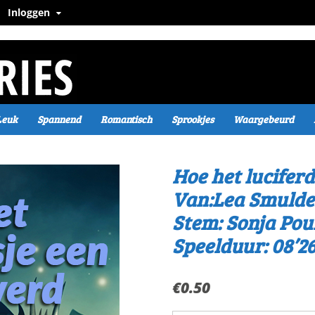
Inloggen
Leuk
Spannend
Romantisch
Sprookjes
Waargebeurd
Hoe het lucifer
Van:Lea Smulde
Stem: Sonja Pou
Speelduur: 08’26
€
0.50