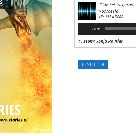
“Hoe het luciferdoo
Voorbeeld
LEA SMULDERS
Audiospeler
00:00
1. Stem: Sonja Pourier
Hoe
BESTELLEN
het
luciferdoosje
een
bootje
werdVan:Lea
SmuldersStem:
Sonja
PourierSpeelduur:
08'26"
aantal