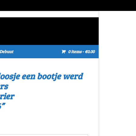
Debuut
0 items
- €0.00
doosje een bootje werd
rs
rier
”