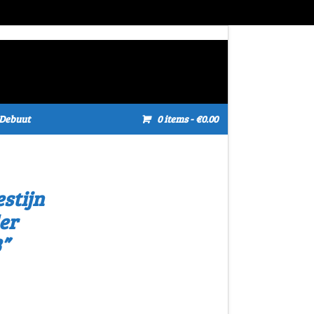
Debuut
0 items
- €0.00
stijn
er
”