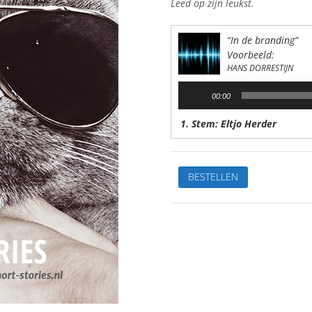
Leed op zijn leukst.
“In de branding”
Voorbeeld:
HANS DORRESTIJN
Audiospeler
00:00
1. Stem: Eltjo Herder
In
BESTELLEN
de
brandingVan:
Hans
DorrestijnStem:
Eltjo
HerderSpeelduur:
04'13"
aantal