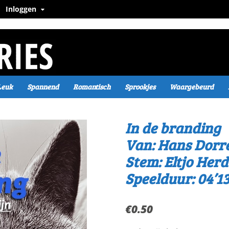
Inloggen
Leuk
Spannend
Romantisch
Sprookjes
Waargebeurd
In de branding
Van: Hans Dorre
Stem: Eltjo Herd
Speelduur: 04’13
€
0.50