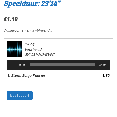
Speelduur: 23’14”
€
1.10
Vrijgevochten en vrijblijvend…
“Vlieg”
Voorbeeld:
GUY DE MAUPASSANT
Audiospeler
00:00
00:00
1. Stem: Sonja Pourier
1:30
VliegVan:
BESTELLEN
Guy
de
MaupassantStem:
Sonja