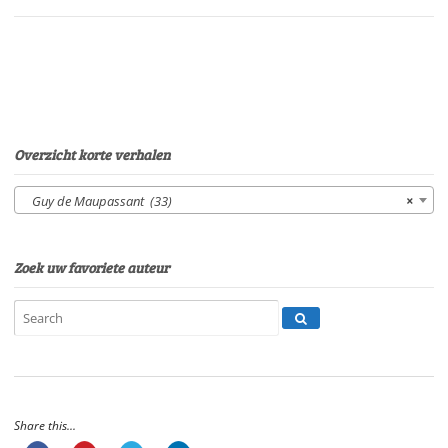
PourierSpeelduur:
23'14"
aantal
Overzicht korte verhalen
Guy de Maupassant (33)
×
Zoek uw favoriete auteur
Share this...