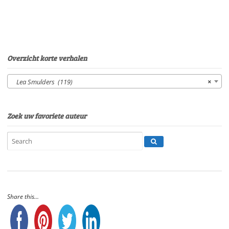
Eltjo
HerderSpeelduur:
07'52"
aantal
Overzicht korte verhalen
Lea Smulders (119)
×
Zoek uw favoriete auteur
Share this...