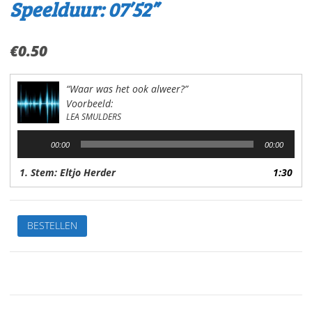
Speelduur: 07’52”
€
0.50
“Waar was het ook alweer?”
Voorbeeld:
LEA SMULDERS
Audiospeler
00:00
00:00
1. Stem: Eltjo Herder
1:30
Waar
BESTELLEN
was
het
ook
alweer?
Van:Lea
SmuldersStem: